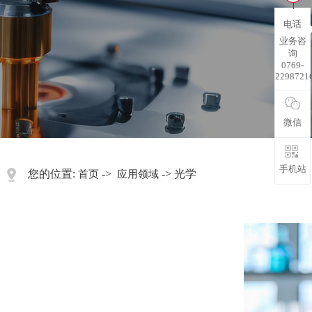
电话
业务咨
询
0769-
2298721
微信
手机站
您的位置:
->
-> 光学
首页
应用领域