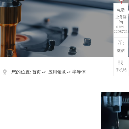
电话
业务咨
询
0769-
2298721
微信
手机站
您的位置:
->
-> 半导体
首页
应用领域